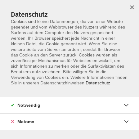
×
Datenschutz
Cookies sind kleine Datenmengen, die von einer Website
gesendet und vom Webbrowser des Nutzers während des
Surfens auf dem Computer des Nutzers gespeichert
werden. Ihr Browser speichert jede Nachricht in einer
Skip to main content
You are here:
kleinen Datei, die Cookie genannt wird. Wenn Sie eine
Aktuelles
Detailansicht
weitere Seite vom Server anfordern, sendet Ihr Browser
das Cookie an den Server zurück. Cookies wurden als
zuverlässiger Mechanismus für Websites entwickelt, um
Jahresprogrammheft KEB Nord
sich Informationen zu merken oder die Surfaktivitäten des
Benutzers aufzuzeichnen. Bitte willigen Sie in die
2025/2026
Verwendung von Cookies ein. Weitere Informationen finden
Sie in unseren Datenschutzhinweisen.
Datenschutz
Über das ganze nördliche Emsland verteilt finden Sie
hier Angebote aus den Bereichen:
Notwendig
- Pädagogik
für Eltern oder berufliche Fortbildungen für
Erzieherinnen und
Matomo
für Mitarbeitenede in der Kinderpflege
- EDV - Kurse
mit dem Zertifikatsausbildungskurses
Office-Manager/in