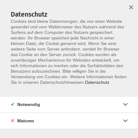
×
Datenschutz
Cookies sind kleine Datenmengen, die von einer Website
gesendet und vom Webbrowser des Nutzers während des
Surfens auf dem Computer des Nutzers gespeichert
werden. Ihr Browser speichert jede Nachricht in einer
Skip to main content
kleinen Datei, die Cookie genannt wird. Wenn Sie eine
weitere Seite vom Server anfordern, sendet Ihr Browser
das Cookie an den Server zurück. Cookies wurden als
zuverlässiger Mechanismus für Websites entwickelt, um
Fort- und Weiterbildungen
sich Informationen zu merken oder die Surfaktivitäten des
Benutzers aufzuzeichnen. Bitte willigen Sie in die
Verwendung von Cookies ein. Weitere Informationen finden
Sie in unseren Datenschutzhinweisen.
Datenschutz
29 Kurse
Notwendig
zurück zu Bildung für Beruf und Ehrenamt
Matomo