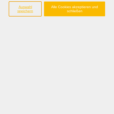
Auswahl
Alle Cookies akzeptieren und
Ergebnisse filtern
speichern
schließen
Lehrgang Betreuungsassistent gem.
Richtlinie Betreuungskraft nach §53b SGB
XI
Do. 13.08.2026 18:30
Sögel
Lehrgang Betreuungsassistent gem.
Richtlinie
Mo. 17.08.2026 18:30
Lingen