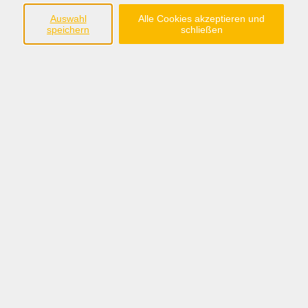
Auswahl
Alle Cookies akzeptieren und
Ergebnisse filtern
speichern
schließen
Aktivierung von Senioren
Mo. 31.08.2026 08:15
Haselünne
Aktivierung von Senioren
Do. 10.09.2026 18:30
Lingen
Schwesternhelferin /Pflegediensthelfer -