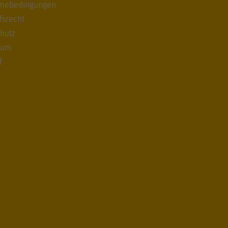
hmebedingungen
fsrecht
hutz
sum
f