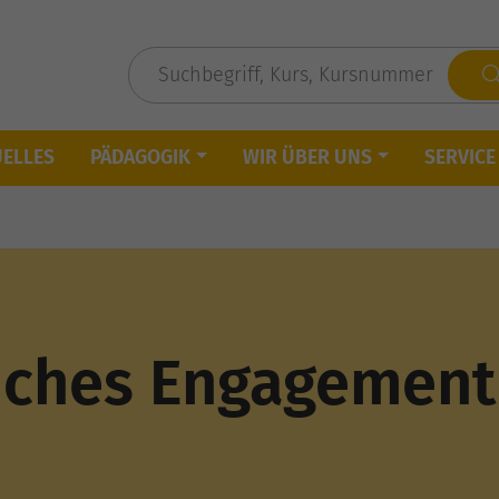
UELLES
PÄDAGOGIK
WIR ÜBER UNS
SERVICE
liches Engagemen