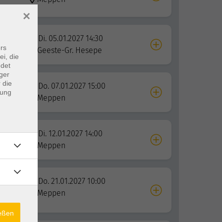
×
Di. 05.01.2027 14:30
rs
Geeste-Gr. Hesepe
ei, die
ndet
ger
 die
Do. 07.01.2027 15:00
dung
a sein
Meppen
Di. 12.01.2027 14:00
rk
Meppen
Do. 21.01.2027 10:00
Meppen
ießen