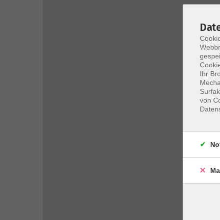
Dat
Cookie
Webbr
gespei
Cookie
Ihr Br
Mechan
Surfak
von Co
Daten
No
Ma