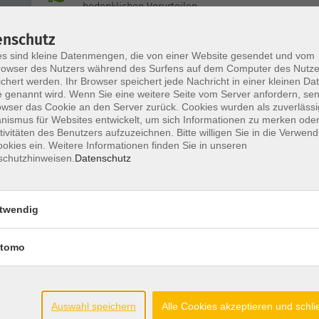
bedenklichen Vorurteilen
enschutz
Seniorengesprächskreis "leben, loben,
s sind kleine Datenmengen, die von einer Website gesendet und vom
owser des Nutzers während des Surfens auf dem Computer des Nutze
lachen"
chert werden. Ihr Browser speichert jede Nachricht in einer kleinen Dat
 genannt wird. Wenn Sie eine weitere Seite vom Server anfordern, se
owser das Cookie an den Server zurück. Cookies wurden als zuverlässi
ismus für Websites entwickelt, um sich Informationen zu merken oder
Schritte für eine soziale Welt
tivitäten des Benutzers aufzuzeichnen. Bitte willigen Sie in die Verwen
Gemeinsam sich stärken, stützen und füreinander d
okies ein. Weitere Informationen finden Sie in unseren
schutzhinweisen.
Datenschutz
Seniorenwerkstatt - Freude am Handwe
twendig
tomo
Interkulturelle Kompetenzen in der
Weiterbildun
im Bereich der kulturellen Bildung
Auswahl speichern
Alle Cookies akzeptieren und schl