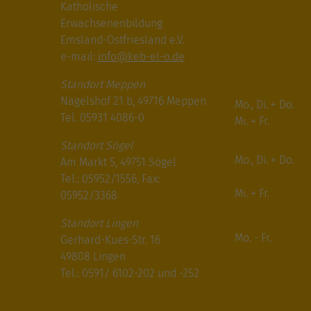
Katholische
Erwachsenenbildung
Emsland-Ostfriesland e.V.
e-mail:
info@keb-el-o.de
Standort Meppen
Nagelshof 21 b, 49716 Meppen
Mo., Di. + Do.
Tel. 05931 4086-0
Mi. + Fr.
Standort Sögel
Mo., Di. + Do.
Am Markt 5, 49751 Sögel
Tel.: 05952/1556, Fax:
Mi. + Fr.
05952/3368
Standort Lingen
Mo. - Fr.
Gerhard-Kues-Str. 16
49808 Lingen
Tel.: 0591/ 6102-202 und -252