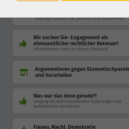
"Widerstandsfähigkeit in Krisenzeiten",
Vortrag von Dr. C.Hutter
Bildungsfrühstück für Senioren und Seniorinnen
Wir suchen Sie- Engagement als
ehrenamtlicher rechtlicher Betreuer!
Informationen rund um dieses Ehrenamt
Argumentieren gegen Stammtischparol
und Vorurteilen
Was war das denn gerade?!
Umgang mit diskriminierenden Äußerungen und
bedenklichen Vorurteilen
Frauen. Macht. Demokratie