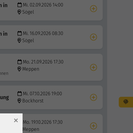
 in
Mi. 02.09.2026 14:00
Sögel
 in
Mi. 16.09.2026 08:30
Sögel
Mo. 21.09.2026 17:30
Meppen
innen
Mi. 07.10.2026 19:00
gung
Bockhorst
×
Mo. 19.10.2026 17:30
Meppen