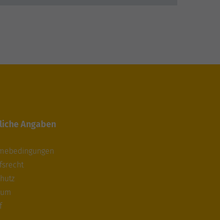
liche Angaben
hmebedingungen
fsrecht
hutz
sum
f