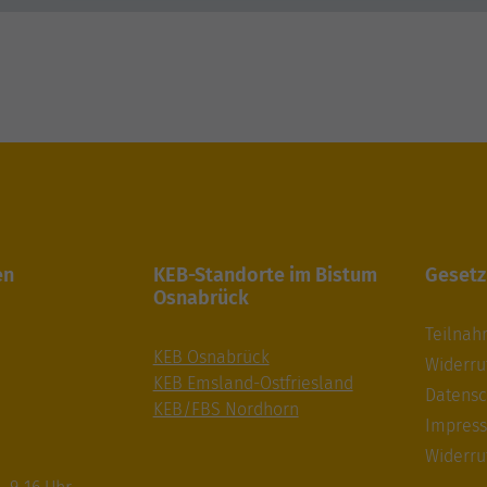
en
KEB-Standorte im Bistum
Gesetz
Osnabrück
Teilna
KEB Osnabrück
Widerru
KEB Emsland-Ostfriesland
Datensc
KEB/FBS Nordhorn
Impres
Widerru