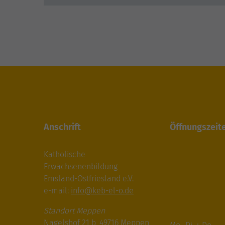
Anschrift
Öffnungszeit
Katholische
Erwachsenenbildung
Emsland-Ostfriesland e.V.
e-mail:
info@keb-el-o.de
Standort Meppen
Nagelshof 21 b, 49716 Meppen