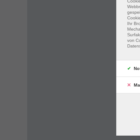
Cookie
Webbr
gespei
Cookie
Ihr Br
Mechan
Surfak
von Co
Daten
No
Ma