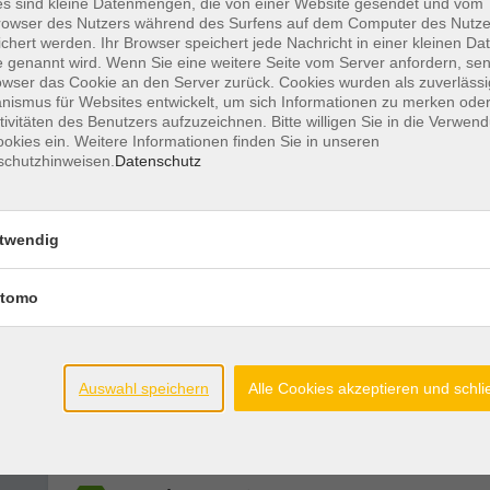
s sind kleine Datenmengen, die von einer Website gesendet und vom
owser des Nutzers während des Surfens auf dem Computer des Nutze
chert werden. Ihr Browser speichert jede Nachricht in einer kleinen Dat
 genannt wird. Wenn Sie eine weitere Seite vom Server anfordern, se
Bevor es kracht! Konflikte souverän mei
owser das Cookie an den Server zurück. Cookies wurden als zuverlässi
ismus für Websites entwickelt, um sich Informationen zu merken oder
tivitäten des Benutzers aufzuzeichnen. Bitte willigen Sie in die Verwen
okies ein. Weitere Informationen finden Sie in unseren
schutzhinweisen.
Datenschutz
Vorsorgevollmacht und Patientenverfü
twendig
Erben und Vererben
tomo
Solo- als Single neues erleben und
Auswahl speichern
Alle Cookies akzeptieren und schl
kennenlernen