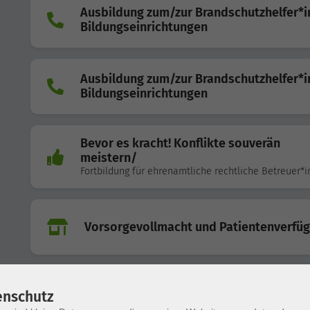
Ausbildung zum/zur Brandschutzhelfer*in
Bildungseinrichtungen
Ausbildung zum/zur Brandschutzhelfer*in
Bildungseinrichtungen
Bevor es kracht! Konflikte souverän
meistern/
Fortbildung für ehrenamtliche rechtliche Betreuer*
Vorsorgevollmacht und Patientenverfü
Solo- als Single neues erleben und
enschutz
kennenlernen