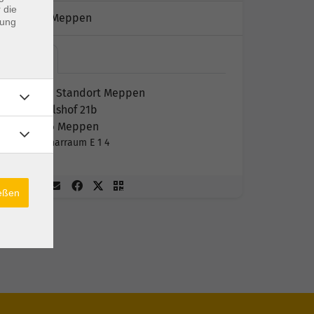
 die
Kursort:
Meppen
dung
KEB -…
KEB - Standort Meppen
Nagelshof 21b
49716 Meppen
Seminarraum E 1 4
ießen