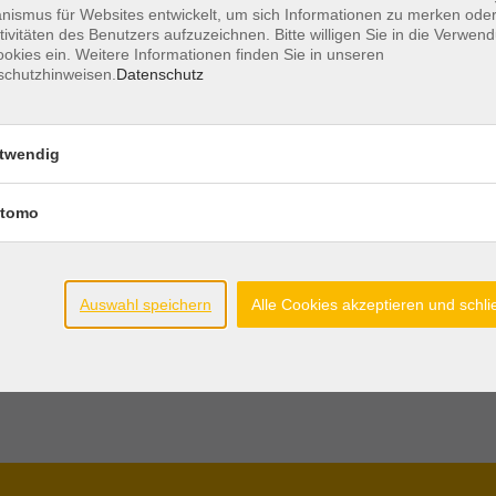
ismus für Websites entwickelt, um sich Informationen zu merken oder
folgt - Grenzverletzungen überwinden (27.04.27)
tivitäten des Benutzers aufzuzeichnen. Bitte willigen Sie in die Verwen
okies ein. Weitere Informationen finden Sie in unseren
) verstehen, Veränderungen anstoßen (29.06.27)
schutzhinweisen.
Datenschutz
ese Osnabrück e.V. - Fachbereich
twendig
tomo
Auswahl speichern
Alle Cookies akzeptieren und schl