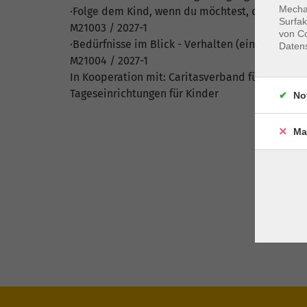
Mechan
·Folge dem Kind, wenn du möchtest, dass es dir 
Surfak
M21003 / 2027-1
von Co
·Bedürfnisse im Blick - Verhalten (eines Kindes
Daten
M21004 / 2027-1
In Kooperation mit: Caritasverband für die Diöz
Tageseinrichtungen für Kinder
No
Ma