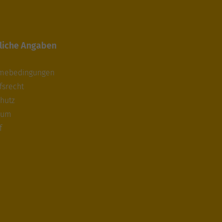
liche Angaben
hmebedingungen
fsrecht
hutz
sum
f