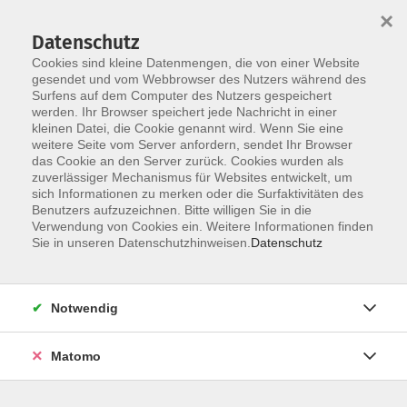
×
Datenschutz
Cookies sind kleine Datenmengen, die von einer Website
gesendet und vom Webbrowser des Nutzers während des
Surfens auf dem Computer des Nutzers gespeichert
werden. Ihr Browser speichert jede Nachricht in einer
Skip to main content
kleinen Datei, die Cookie genannt wird. Wenn Sie eine
weitere Seite vom Server anfordern, sendet Ihr Browser
das Cookie an den Server zurück. Cookies wurden als
zuverlässiger Mechanismus für Websites entwickelt, um
sich Informationen zu merken oder die Surfaktivitäten des
Benutzers aufzuzeichnen. Bitte willigen Sie in die
Verwendung von Cookies ein. Weitere Informationen finden
Sie in unseren Datenschutzhinweisen.
Datenschutz
Sie sind hier:
Programmbereich
Notwendig
Bildung für Beruf und Ehrenamt
Fortbildungen für Erzieher:innen
Matomo
nifbe Leitungs-Werkstätten