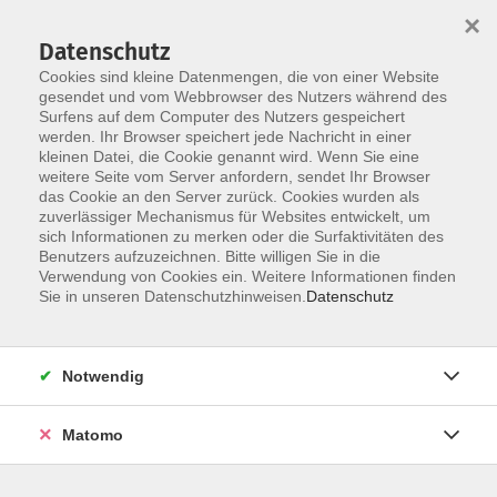
×
Datenschutz
Cookies sind kleine Datenmengen, die von einer Website
gesendet und vom Webbrowser des Nutzers während des
Surfens auf dem Computer des Nutzers gespeichert
werden. Ihr Browser speichert jede Nachricht in einer
Skip to main content
kleinen Datei, die Cookie genannt wird. Wenn Sie eine
weitere Seite vom Server anfordern, sendet Ihr Browser
das Cookie an den Server zurück. Cookies wurden als
zuverlässiger Mechanismus für Websites entwickelt, um
sich Informationen zu merken oder die Surfaktivitäten des
Benutzers aufzuzeichnen. Bitte willigen Sie in die
Verwendung von Cookies ein. Weitere Informationen finden
Sie in unseren Datenschutzhinweisen.
Datenschutz
Sie sind hier:
Programmbereich
Notwendig
Bildung für Beruf und Ehrenamt
Fort- und Weiterbildungen
Matomo
Deligierbare Behandlungspflege (der