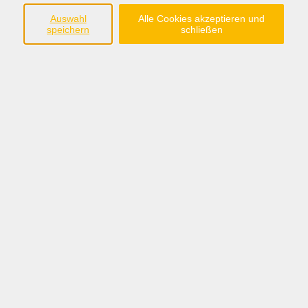
Leistungsgruppen 1+2)
Auswahl
Alle Cookies akzeptieren und
speichern
schließen
Anmeldungen bei: Malteser Sögel oder online unter
https://www.malteser.de/pflegekurse/weiterbildung.htm
.
Kursgebühr auf
Gebühr
Anfrage
Kursnummer:
L94203
Periode 2026-2
Start
Ende
Di. 27.10.2026
Di. 03.11.2026
08:15 Uhr
12:15 Uhr