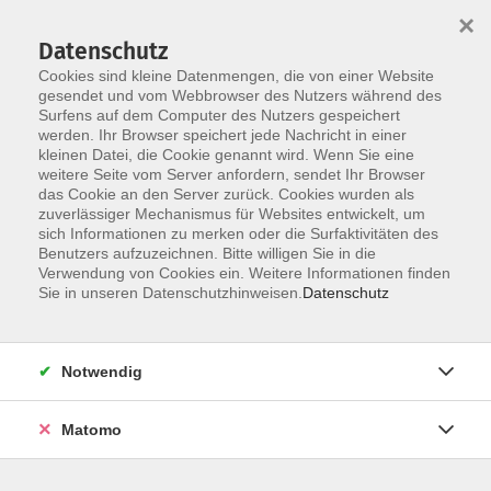
×
Datenschutz
Cookies sind kleine Datenmengen, die von einer Website
gesendet und vom Webbrowser des Nutzers während des
Surfens auf dem Computer des Nutzers gespeichert
werden. Ihr Browser speichert jede Nachricht in einer
Skip to main content
kleinen Datei, die Cookie genannt wird. Wenn Sie eine
weitere Seite vom Server anfordern, sendet Ihr Browser
das Cookie an den Server zurück. Cookies wurden als
zuverlässiger Mechanismus für Websites entwickelt, um
sich Informationen zu merken oder die Surfaktivitäten des
Benutzers aufzuzeichnen. Bitte willigen Sie in die
Verwendung von Cookies ein. Weitere Informationen finden
Sie in unseren Datenschutzhinweisen.
Datenschutz
Sie sind hier:
Programmbereich
Notwendig
Bildung für Beruf und Ehrenamt
Fortbildungen für Erzieher:innen
Matomo
Praxiswerkstatt - Mit Musik geht alles besser