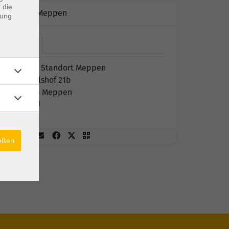
 die
Kursort:
Meppen
dung
KEB -…
KEB - Standort Meppen
Nagelshof 21b
49716 Meppen
KEB E1
ießen