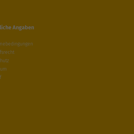
liche Angaben
hmebedingungen
fsrecht
hutz
sum
f