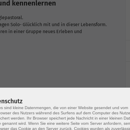
 und kennenlernen
lepastoral.
agen Solo- Glücklich mit und in dieser Lebensform.
en in einer Gruppe neues Erleben und
enschutz
s sind kleine Datenmengen, die von einer Website gesendet und vom
owser des Nutzers während des Surfens auf dem Computer des Nutze
chert werden. Ihr Browser speichert jede Nachricht in einer kleinen Dat
 genannt wird. Wenn Sie eine weitere Seite vom Server anfordern, se
owser das Cookie an den Server zurück. Cookies wurden als zuverlässi