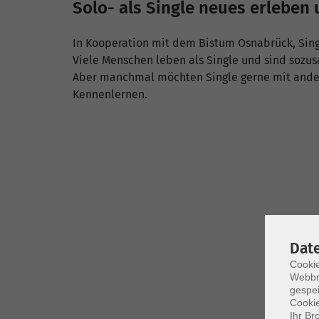
Solo- als Single neues erleben
In Kooperation mit dem Bistum Osnabrück, Sing
Viele Menschen leben als Single und sind sozus
Aber manchmal möchten Single gerne mit ander
Kennenlernen.
Dat
Cookie
Webbr
gespei
Cookie
Ihr Br