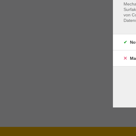
Mechan
Surfak
von Co
Daten
No
Ma