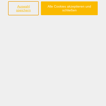
Kinder
Auswahl
Alle Cookies akzeptieren und
speichern
schließen
Gruppe mit den Schwerpunkten:
erstes soziales Lernen
Persönlichkeitsentwicklung von Kindern
gegenseitiger Austausch und Hilfen in
Bildungsträgerschaft und Begleitung der KEB
kostenlos
Gebühr
Kursnummer:
A21207
Periode 2026-2
Start
Ende