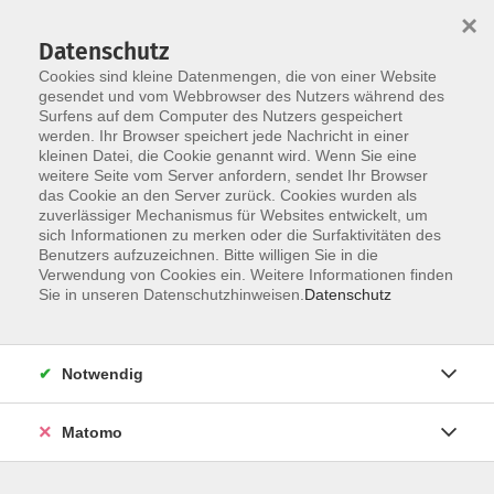
×
Datenschutz
Cookies sind kleine Datenmengen, die von einer Website
gesendet und vom Webbrowser des Nutzers während des
Surfens auf dem Computer des Nutzers gespeichert
werden. Ihr Browser speichert jede Nachricht in einer
Skip to main content
kleinen Datei, die Cookie genannt wird. Wenn Sie eine
weitere Seite vom Server anfordern, sendet Ihr Browser
das Cookie an den Server zurück. Cookies wurden als
zuverlässiger Mechanismus für Websites entwickelt, um
sich Informationen zu merken oder die Surfaktivitäten des
Benutzers aufzuzeichnen. Bitte willigen Sie in die
Verwendung von Cookies ein. Weitere Informationen finden
Sie in unseren Datenschutzhinweisen.
Datenschutz
Sie sind hier:
Programmbereich
Notwendig
Familie und Generationen
Angebote für (Groß-) Eltern und Kinder
Matomo
Gemeinsame Lebensschritte für Eltern und