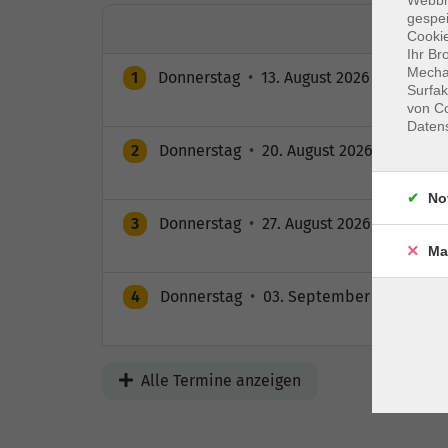
gespei
Cookie
Ihr Br
Mechan
1
Donnerstag
•
13. August 2026
•
09:30 – 
Surfak
von Co
Daten
2
Donnerstag
•
20. August 2026
•
09:30 – 
No
3
Donnerstag
•
27. August 2026
•
09:30 – 
Ma
4
Donnerstag
•
03. September 2026
•
09:
Alle Termine anzeigen