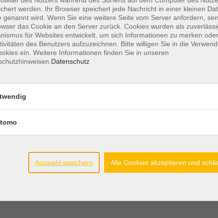
chert werden. Ihr Browser speichert jede Nachricht in einer kleinen Dat
Ort / Raum
 genannt wird. Wenn Sie eine weitere Seite vom Server anfordern, se
owser das Cookie an den Server zurück. Cookies wurden als zuverlässi
ismus für Websites entwickelt, um sich Informationen zu merken oder
11:30 Uhr
Gemeindehaus Groß
tivitäten des Benutzers aufzuzeichnen. Bitte willigen Sie in die Verwen
Hesepe
okies ein. Weitere Informationen finden Sie in unseren
schutzhinweisen.
Datenschutz
11:30 Uhr
Gemeindehaus Groß
Hesepe
twendig
11:30 Uhr
Gemeindehaus Groß
Hesepe
tomo
30 – 11:30 Uhr
Gemeindehaus Groß
Hesepe
Auswahl speichern
Alle Cookies akzeptieren und schl