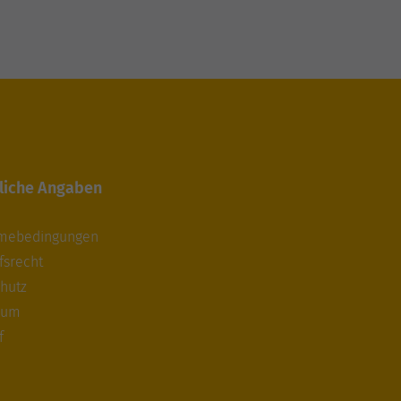
liche Angaben
hmebedingungen
fsrecht
hutz
sum
f