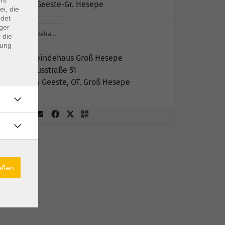
Kursort:
Geeste-Gr. Hesepe
ei, die
ndet
ger
Gemeindeha…
 die
dung
Gemeindehaus Groß Hesepe
Markusstraße 51
49744 Geeste, OT. Groß Hesepe
ießen