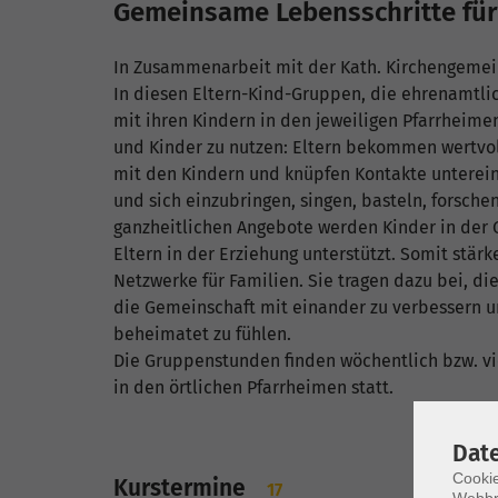
Gemeinsame Lebensschritte für 
In Zusammenarbeit mit der Kath. Kirchengemein
In diesen Eltern-Kind-Gruppen, die ehrenamtlich
mit ihren Kindern in den jeweiligen Pfarrheim
und Kinder zu nutzen: Eltern bekommen wertvol
mit den Kindern und knüpfen Kontakte unterei
und sich einzubringen, singen, basteln, forsche
ganzheitlichen Angebote werden Kinder in der 
Eltern in der Erziehung unterstützt. Somit stär
Netzwerke für Familien. Sie tragen dazu bei, di
die Gemeinschaft mit einander zu verbessern u
beheimatet zu fühlen.
Die Gruppenstunden finden wöchentlich bzw. vi
in den örtlichen Pfarrheimen statt.
Dat
Cookie
Kurstermine
17
Webbr