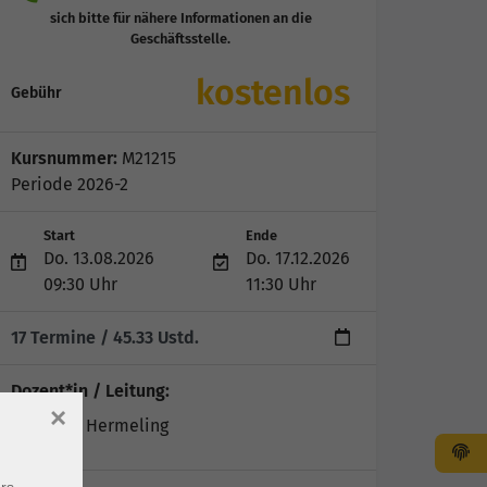
kostenlos
Gebühr
Kursnummer:
M21215
Periode 2026-2
Start
Ende
Do. 13.08.2026
Do. 17.12.2026
09:30 Uhr
11:30 Uhr
17 Termine
/ 45.33
Ustd.
Dozent*in / Leitung:
×
Christina Hermeling
rs