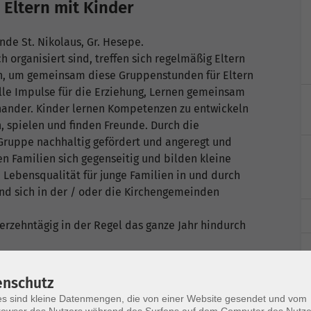
Eltern mit Kinder
de St. Nikolaus, Gr. Hesepe.
 organisiert sind, treffen sich regelmäßig Eltern
en, um gemeinsam diese Gruppenstunden für Eltern
le Impulse für die Erziehung, Lernen gemeinsam
nander. Kinder lernen Kompetenzen zu entwickeln
n, spielen und finden Freunde. Durch die
Gruppe nachhaltig gefördert und angeregt und
ken Familien sich gegenseitig und bilden kleine
e Lebensqualität für junge Familien in und durch
nd sich in der / oder die Kirchengemeinden
erzehntägig in der Regel das ganze Jahr hindurch
enschutz
s sind kleine Datenmengen, die von einer Website gesendet und vom
owser des Nutzers während des Surfens auf dem Computer des Nutze