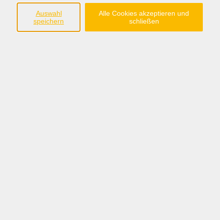
Kinder
Auswahl
Alle Cookies akzeptieren und
speichern
schließen
Gruppe mit den Schwerpunkten:
erstes soziales Lernen
Persönlichkeitsentwicklung von Kindern
gegenseitiger Austausch und Hilfen in
Bildungsträgerschaft und Begleitung der KEB
kostenlos
Gebühr
Kursnummer:
A21215
Periode 2026-2
Start
Ende