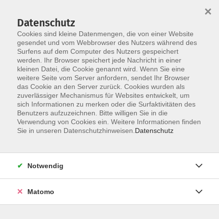
×
Datenschutz
Cookies sind kleine Datenmengen, die von einer Website
gesendet und vom Webbrowser des Nutzers während des
Surfens auf dem Computer des Nutzers gespeichert
werden. Ihr Browser speichert jede Nachricht in einer
Skip to main content
kleinen Datei, die Cookie genannt wird. Wenn Sie eine
weitere Seite vom Server anfordern, sendet Ihr Browser
das Cookie an den Server zurück. Cookies wurden als
zuverlässiger Mechanismus für Websites entwickelt, um
sich Informationen zu merken oder die Surfaktivitäten des
Benutzers aufzuzeichnen. Bitte willigen Sie in die
Verwendung von Cookies ein. Weitere Informationen finden
Sie in unseren Datenschutzhinweisen.
Datenschutz
Sie sind hier:
Programmbereich
Notwendig
Familie und Generationen
Angebote für (Groß-) Eltern und Kinder
Matomo
Gemeinsame Lebensschritte für Eltern und