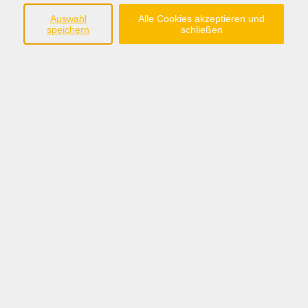
Kinder
Auswahl
Alle Cookies akzeptieren und
speichern
schließen
Gruppe mit den Schwerpunkten:
erstes soziales Lernen
Persönlichkeitsentwicklung von Kindern
gegenseitiger Austausch und Hilfen in
Bildungsträgerschaft und Begleitung der KEB
kostenlos
Gebühr
Kursnummer:
A21216
Periode 2026-2
Start
Ende