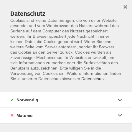
×
Datenschutz
Cookies sind kleine Datenmengen, die von einer Website
gesendet und vom Webbrowser des Nutzers während des
Surfens auf dem Computer des Nutzers gespeichert
werden. Ihr Browser speichert jede Nachricht in einer
Skip to main content
kleinen Datei, die Cookie genannt wird. Wenn Sie eine
weitere Seite vom Server anfordern, sendet Ihr Browser
das Cookie an den Server zurück. Cookies wurden als
zuverlässiger Mechanismus für Websites entwickelt, um
sich Informationen zu merken oder die Surfaktivitäten des
Benutzers aufzuzeichnen. Bitte willigen Sie in die
Verwendung von Cookies ein. Weitere Informationen finden
Sie in unseren Datenschutzhinweisen.
Datenschutz
Sie sind hier:
Programmbereich
Notwendig
Familie und Generationen
Angebote für (Groß-) Eltern und Kinder
Matomo
Gemeinsame Lebensschritte für Eltern und