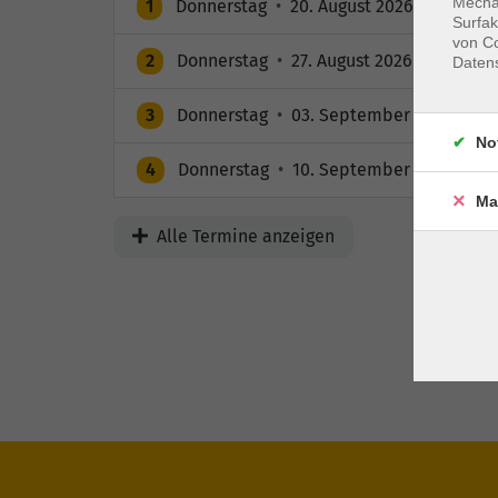
Mechan
1
Donnerstag
•
20. August 2026
•
10:00 – 
Surfak
von Co
2
Donnerstag
•
27. August 2026
•
10:00 – 
Daten
3
Donnerstag
•
03. September 2026
•
10:
No
4
Donnerstag
•
10. September 2026
•
10:
Ma
Alle Termine anzeigen