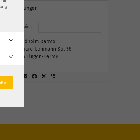
 die
dung
Kursort:
Lingen
Jugendheim…
Jugendheim Darme
Bernhard-Lohmann-Str. 36
49809 Lingen-Darme
ießen