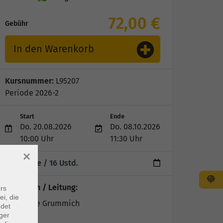
72,00 €
Gebühr
In den Warenkorb
Kursnummer:
L95207
Periode 2026-2
Start
Ende
Do. 20.08.2026
Do. 08.10.2026
10:00 Uhr
11:30 Uhr
×
8 Termine
/ 16
Ustd.
Dozent*in / Leitung:
rs
ei, die
Anneliese Grummich
ndet
ger