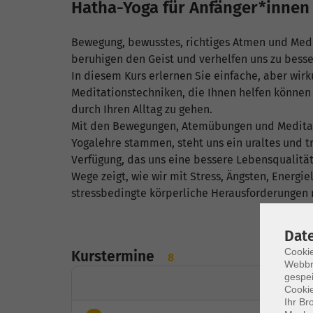
Hatha-Yoga für Anfänger*innen
Bewegung, bewusstes, richtiges Atmen und Medi
beruhigen den Geist und verhelfen uns zu bess
In diesem Kurs erlernen Sie einfache, aber wi
Meditationstechniken, die Ihnen helfen können
durch Ihren Alltag zu gehen.
Mit den Bewegungen, Atemübungen und Meditati
Yogalehre stammen, steht uns ein uraltes und 
Verfügung, das uns eine bessere Lebensqualitä
Wege zeigt, wie wir mit Stress, Ängsten, Energ
stressbedingte körperliche Herausforderungen
Dat
Cookie
Kurstermine
8
Webbr
gespei
Cookie
Ihr Br