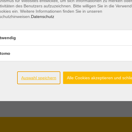
ismus für Websites entwickelt, um sich Informationen zu merken oder
11:30 Uhr
Jugendheim Darme
tivitäten des Benutzers aufzuzeichnen. Bitte willigen Sie in die Verwen
okies ein. Weitere Informationen finden Sie in unseren
11:30 Uhr
Jugendheim Darme
schutzhinweisen.
Datenschutz
00 – 11:30 Uhr
Jugendheim Darme
twendig
00 – 11:30 Uhr
Jugendheim Darme
tomo
Auswahl speichern
Alle Cookies akzeptieren und schl