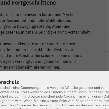
 und Fortgeschrittene
tation stärken unseren Körper und Psyche,
erer Gesundheit und mehr Wohlbefinden.
rkungsvolle Bewegungsabläufe, Atem- und
 gelassener, mit mehr Leichtigkeit und Achtsamkeit
onstechniken, die aus der ganzheitlichen
trotzdem immer noch aktuelles System zur
t und mehr Geistesruhe schenken kann und uns
ielosigkeit wirkungsvoll umgehen können und
 mindern oder eliminieren können.
enschutz
s sind kleine Datenmengen, die von einer Website gesendet und vom
owser des Nutzers während des Surfens auf dem Computer des Nutze
chert werden. Ihr Browser speichert jede Nachricht in einer kleinen Dat
Ort / Raum
 genannt wird. Wenn Sie eine weitere Seite vom Server anfordern, se
owser das Cookie an den Server zurück. Cookies wurden als zuverlässi