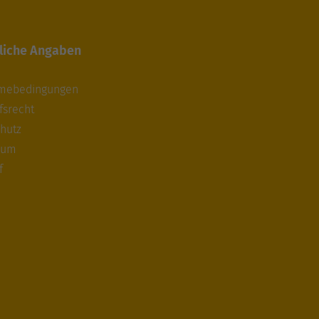
liche Angaben
hmebedingungen
fsrecht
hutz
sum
f